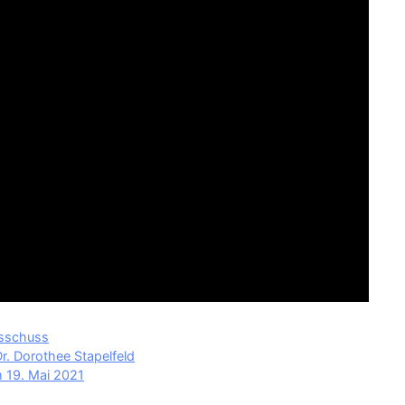
usschuss
r. Dorothee Stapelfeld
m 19. Mai 2021